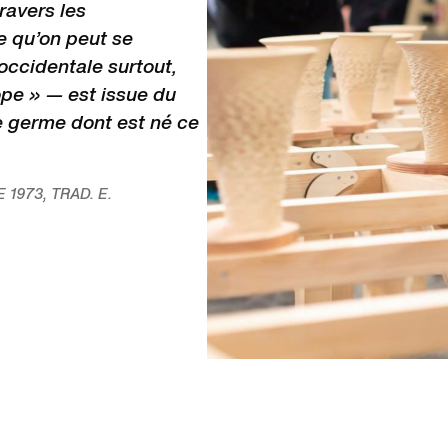
ravers les
e qu’on peut se
occidentale surtout,
ope » — est issue du
le germe dont est né ce
1973, TRAD. E.
Exposition
Eurofabrique
, Grand Palais 