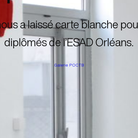
ous a laissé carte blanche po
diplômés de l’ESAD Orléans.
Galerie POCTB