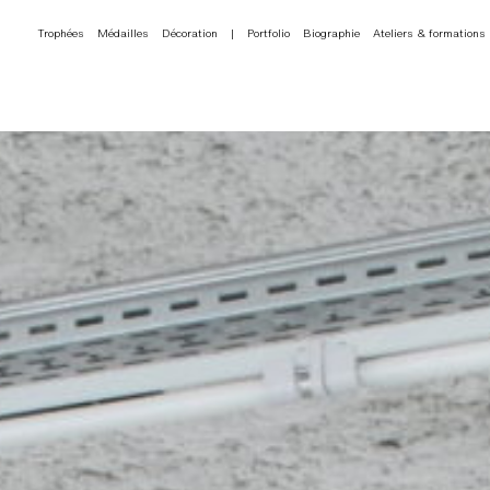
Trophées
Médailles
Décoration
|
Portfolio
Biographie
Ateliers & formations