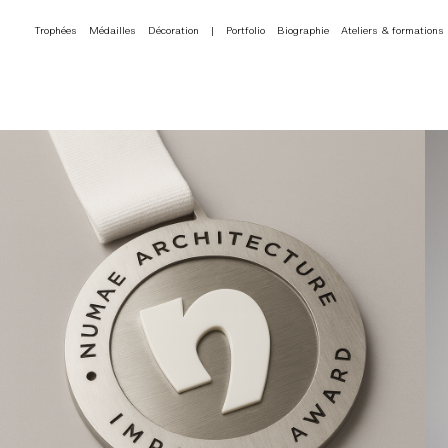
Trophées
Médailles
Décoration
|
Portfolio
Biographie
Ateliers & formations