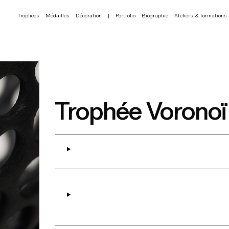
Trophées
Médailles
Décoration
|
Portfolio
Biographie
Ateliers & formations
Trophée Voronoï