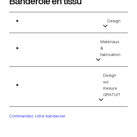
Banderole en tissu
Design
Matériaux
&
fabrication
Design
sur
mesure
GRATUIT
Commandez votre banderole