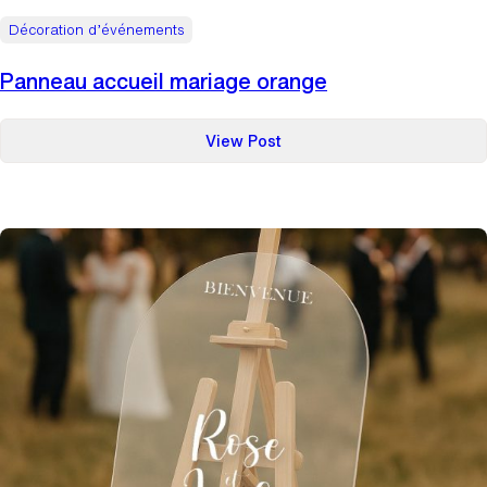
Décoration d’événements
Panneau accueil mariage orange
:
View Post
Panneau
accueil
mariage
orange