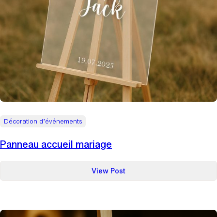
Décoration d’événements
Panneau accueil mariage
:
View Post
Panneau
accueil
mariage