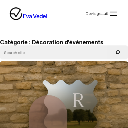
Aller
au
Devis gratuit
Eva Vedel
contenu
Catégorie :
Décoration d’événements